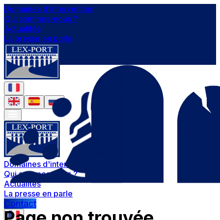
Domaines d'intervention
Qui sommes-nous ?
Actualités
La presse en parle
Domaines d'intervention
Qui sommes-nous ?
Actualités
La presse en parle
Contact
Page non trouvée