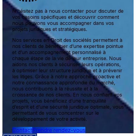
N’hésitez pas à nous contacter pour discuter de
vos besoins spécifiques et découvrir comment
nous pouvons vous accompagner dans vos
projets juridiques et stratégiques.
Nos services en Droit des sociétés permettent à
nos clients de bénéficier d’une expertise pointue
et d’un accompagnement personnalisé à
chaque étape de la vie de leur entreprise. Nous
aidons nos clients à sécuriser leurs opérations,
à optimiser leur structure juridique et à prévenir
les litiges. Grâce à notre approche proactive et
notre connaissance approfondie du marché,
nous contribuons à la réussite et à la
croissance de nos clients. En nous confiant vos
projets, vous bénéficiez d’une tranquillité
d’esprit et d’une sécurité juridique optimale, vous
permettant de vous concentrer sur le
développement de votre activité.
Contact
Prendre rendez-vous