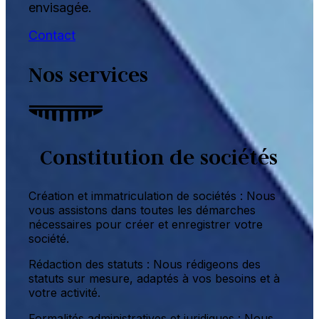
envisagée.
Contact
Nos services
Constitution de sociétés
Création et immatriculation de sociétés : Nous
vous assistons dans toutes les démarches
nécessaires pour créer et enregistrer votre
société.
Rédaction des statuts : Nous rédigeons des
statuts sur mesure, adaptés à vos besoins et à
votre activité.
Formalités administratives et juridiques : Nous