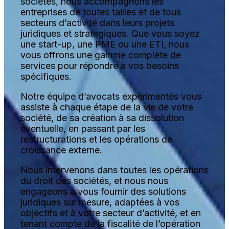
sociétés, nous accompagnons les
entreprises de toutes tailles et de tous
secteurs d’activité dans leurs projets
juridiques et stratégiques. Que vous soyez
une start-up, une PME ou une ETI, nous
vous offrons une gamme complète de
services pour répondre à vos besoins
spécifiques.
Notre équipe d’avocats expérimentés vous
assiste à chaque étape de la vie de votre
société, de sa création à sa dissolution
éventuelle, en passant par les
restructurations et les opérations de
croissance externe.
Nous intervenons dans toutes les opérations
du droit des sociétés, et nous nous
engageons à vous fournir des solutions
juridiques sur mesure, adaptées à vos
objectifs et à votre secteur d’activité, et en
tenant compte de la fiscalité de l’opération