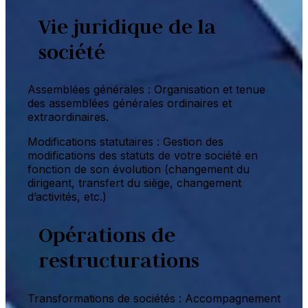
Vie juridique de la
société
Assemblées générales : Organisation et tenue
des assemblées générales ordinaires et
extraordinaires.
Modifications statutaires : Gestion des
modifications des statuts de votre société en
fonction de son évolution (changement du
dirigeant, transfert du siège, changement
d’activités, etc.)
Opérations de
restructurations
Transformations de sociétés : Accompagnement