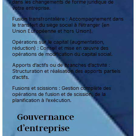
dans les changements de forme juridique de
votre entreprise.
Fusion transfrontalière : Accompagnement dans
le transfert du siège social à l’étranger (en
Union Européenne et hors Union).
Opérations sur le capital (augmentation,
réduction) : Conseil et mise en œuvre des
opérations de modification du capital social.
Apports d’actifs ou de branches d’activité :
Structuration et réalisation des apports partiels
d’actifs.
Fusions et scissions : Gestion complète des
opérations de fusion et de scission, de la
planification à l’exécution.
Gouvernance
d’entreprise