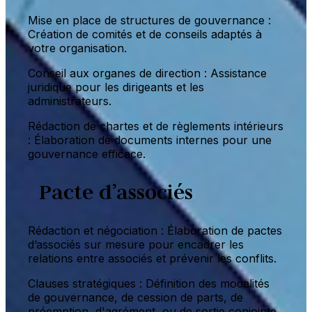
Mise en place de structures de gouvernance :
Création de comités et de conseils adaptés à
votre organisation.
Conseil aux organes de direction : Assistance
juridique pour les dirigeants et les
administrateurs.
Rédaction de chartes et de règlements intérieurs
: Élaboration de documents internes pour une
gouvernance efficace.
Pacte d’associés
Rédaction et négociation : Élaboration de pactes
d’associés sur mesure pour encadrer les
relations entre associés et prévenir les conflits.
Clauses stratégiques : Définition des modalités
de gouvernance, de cession de parts, de
préemption, d'agrément, ou de sortie conjointe.