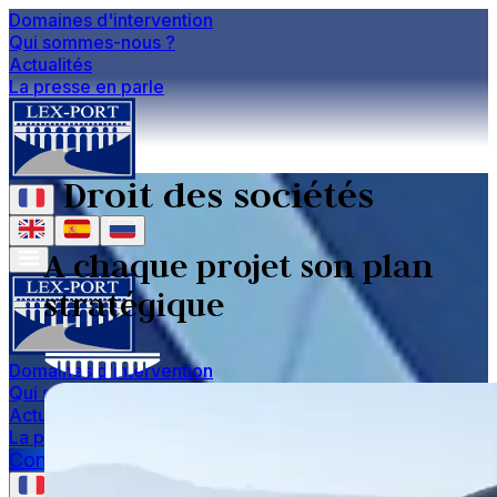
Domaines d'intervention
Qui sommes-nous ?
Actualités
La presse en parle
Droit des sociétés
A chaque projet son plan
stratégique
Domaines d'intervention
Qui sommes-nous ?
Actualités
La presse en parle
Contact